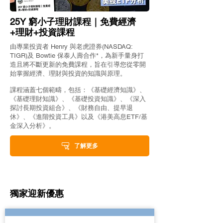
Global X 國指Covered
稅版TLT推薦? iSh
Call ETF 派息、回報及風
年期以上美國國債
25Y 窮小子理財課程｜免費經濟
險｜AGX國指備兌真實評
細介紹、派息、
+理財+投資課程
價
由專業投資者 Henry 與老虎證券(NASDAQ:
TIGR)及 Bowtie 保泰人壽合作*，為新手量身打
造且將不斷更新的免費課程，旨在引導您從零開
始掌握經濟、理財與投資的知識與原理。
課程涵蓋七個範疇，包括：《基礎經濟知識》、
《基礎理財知識》、《基礎投資知識》、《深入
探討長期投資組合》、《財務自由、提早退
休》、《進階投資工具》以及《港美高息ETF/基
金深入分析》。
了解更多
獨家迎新優惠