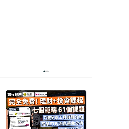
【百萬真倉實測
【TLT詳細分析
3416.HK】收息17厘策略
倍升ETF? 值