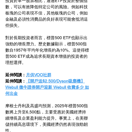
投資於單一股票相比，通過ETF投資於整個指
數，可以有效降低特定公司的風險。例如科技
板塊的公司表現不佳，其他板塊的公司，例如
金融及必須性消費品的良好表現可能會抵消這
些損失。
對於長期投資者而言，標普500 ETF也顯示出
強勁的增長潛力。歷史數據顯示，標普500指
數自1957年平均年化增長約為10%。這使得標
普500 ETF成為追求長期資本增值的投資者的
理想選擇。
延伸閱讀：
月供VOO社群
延伸閱讀：
【開戶送$2,500/Dyson吸塵機】
Webull 微牛證券開戶迎新 Webull 收費多少 如
何出金
摩根士丹利及高盛均預測，2025年標普500指
數將上升至6,500點，主要受惠於美國經濟持
續增長及企業盈利能力提升。事實上，在美聯
儲持續高息環境下，美國經濟仍然表現強勁韌
性。