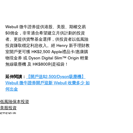
Webull 微牛證券提供港股、美股、期權交易
$0佣金，非常適合希望建立月供計劃的投資
者。更提供貨幣基金選擇，供投資者以低風險
投資賺取穩定利息收入。經 Henry 新手理財教
室開戶更可獲 HK$2,500 Apple禮品卡/惠康購
物現金券 或 Dyson Digital Slim™ Origin 輕量
無線吸塵機 及 HK$800利是褔袋！
延伸閱讀：
【開戶送$2,500/Dyson吸塵機】
Webull 微牛證券開戶迎新 Webull 收費多少 如
何出金
低風險保本投資
美股投資
ETF投資