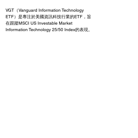
VGT（Vanguard Information Technology 
ETF）是專注於美國資訊科技行業的ETF，旨
在跟蹤MSCI US Investable Market 
Information Technology 25/50 Index的表現。