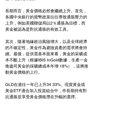
長期而言，黃金價格必然會繼續上升。首先，
各國中央銀行的貨幣政策往往導致通脹壓力的
上升，例如美國聯儲局以2％通脹為目標，而
黃金被認為是對抗通脹的有效工具。
其次，隨著地緣政治風險增大，以及全球經濟
的不確定性，黃金作為避險資產的需求將會持
續。最後，從供需基本面來看，黃金的采礦成
本不斷上升（根據IBIS InGold數據，生產一金
衡盎司黃金的採礦總成本年增 18%），這將推
動黃金價格的上行。
GLD在過往一年已上升34.33%。現貨黃金或
黃金ETF適合加入投資組合中，作長期持有對
抗通脹並享受黃金價格潛在升幅的選擇。