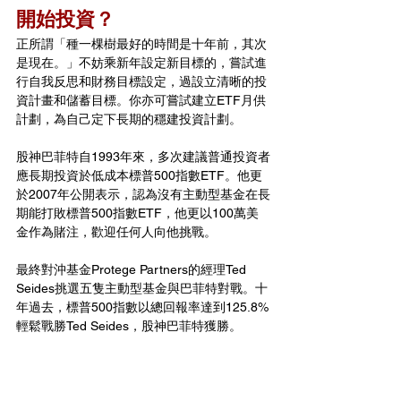
開始投資？
正所謂「種一棵樹最好的時間是十年前，其次
是現在。」不妨乘新年設定新目標的，嘗試進
行自我反思和財務目標設定，過設立清晰的投
資計畫和儲蓄目標。你亦可嘗試建立ETF月供
計劃，為自己定下長期的穩建投資計劃。
股神巴菲特自1993年來，多次建議普通投資者
應長期投資於低成本標普500指數ETF。他更
於2007年公開表示，認為沒有主動型基金在長
期能打敗標普500指數ETF，他更以100萬美
金作為賭注，歡迎任何人向他挑戰。
最終對沖基金Protege Partners的經理Ted 
Seides挑選五隻主動型基金與巴菲特對戰。十
年過去，標普500指數以總回報率達到125.8%
輕鬆戰勝Ted Seides，股神巴菲特獲勝。