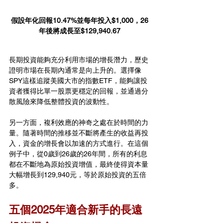
假設年化回報10.47%並每年投入$1,000，26
年後將成長至$129,940.67
長期投資能夠充分利用市場的增長潛力，歷史
證明市場在長期內通常是向上升的。選擇像
SPY這樣追蹤美國大市的指數ETF，能夠讓投
資者獲得比單一股票更穩定的回報，並通過分
散風險來降低整體投資的波動性。
另一方面，複利效應的神奇之處在於時間的力
量。隨著時間的推移並不斷將產生的收益再投
入，資金的增長會以加速的方式進行。在這個
例子中，從0歲到26歲的26年間，所有的利息
都在不斷地為原始投資增值，最終使得資本量
大幅增長到129,940元，等於原始投資的五倍
多。
五個2025年適合新手的長遠