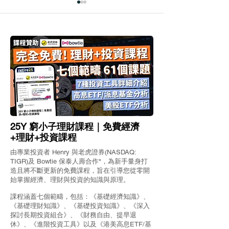
【Syfe 定息寶分析比較】
【StashAway
更勝銀行定期存款的「定
實測「熊金寶」4
期存款」？Syfe安全和存
國短債詳細分析
款保障嗎？定息寶回報好
StashAway介
25Y 窮小子理財課程｜免費經濟
唔好？
收費
+理財+投資課程
由專業投資者 Henry 與老虎證券(NASDAQ:
TIGR)及 Bowtie 保泰人壽合作*，為新手量身打
造且將不斷更新的免費課程，旨在引導您從零開
始掌握經濟、理財與投資的知識與原理。
課程涵蓋七個範疇，包括：《基礎經濟知識》、
《基礎理財知識》、《基礎投資知識》、《深入
探討長期投資組合》、《財務自由、提早退
休》、《進階投資工具》以及《港美高息ETF/基