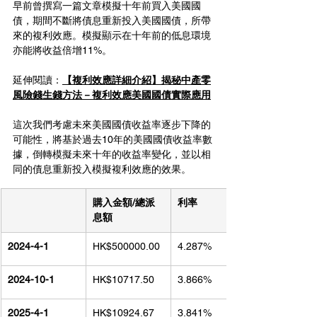
早前曾撰寫一篇文章模擬十年前買入美國國
債，期間不斷將債息重新投入美國國債，所帶
來的複利效應。模擬顯示在十年前的低息環境
亦能將收益倍增11%。
延伸閱讀：
【複利效應詳細介紹】揭秘中產零
風險錢生錢方法－複利效應美國國債實際應用
這次我們考慮未來美國國債收益率逐步下降的
可能性，將基於過去10年的美國國債收益率數
據，倒轉模擬未來十年的收益率變化，並以相
同的債息重新投入模擬複利效應的效果。
購入金額/總派
利率
息額
2024-4-1
HK$500000.00
4.287%
2024-10-1
HK$10717.50
3.866%
2025-4-1
HK$10924.67
3.841%