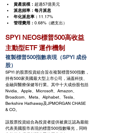
資產規模：
超過57億美元
派息頻率：每月派息
年化派息率：
11.17%
管理費用：
0.68%（總支出）
SPYI NEOS標普500高收益
主動型ETF 運作機制
複製標普500指數表現（SPYI 成份
股）
SPYI 的股票投資組合旨在複製標普500指數，
持有500家美國最大型上市公司，涵蓋科技、
金融與醫療保健等行業。其中十大成份股包括
Nvidia、Apple、Microsoft、Amazon、
Broadcom、Meta、Alphabet、Tesla、
Berkshire Hathaway及JPMORGAN CHASE 
& CO。
該股票投資組合為投資者提供被廣泛認為最能
代表美國股市表現的標普500指數曝光，同時