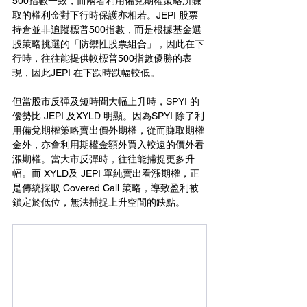
500指數一致，而兩者利用備兌期權策略所賺
取的權利金對下行時保護亦相若。JEPI 股票
持倉並非追蹤標普500指數，而是根據基金選
股策略挑選的「防禦性股票組合」，因此在下
行時，往往能提供較標普500指數優勝的表
現，因此JEPI 在下跌時跌幅較低。
但當股市反彈及短時間大幅上升時，SPYI 的
優勢比 JEPI 及XYLD 明顯。因為SPYI 除了利
用備兌期權策略賣出價外期權，從而賺取期權
金外，亦會利用期權金額外買入較遠的價外看
漲期權。當大市反彈時，往往能捕捉更多升
幅。而 XYLD及 JEPI 單純賣出看漲期權，正
是傳統採取 Covered Call 策略，導致盈利被
鎖定於低位，無法捕捉上升空間的缺點。