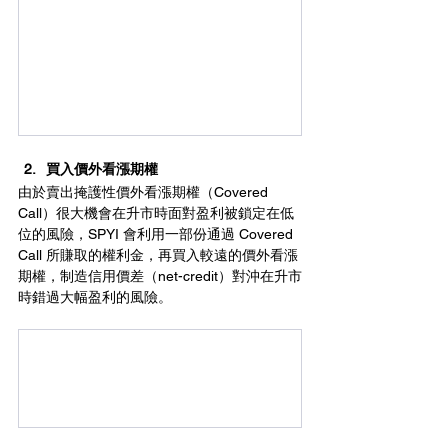
買入價外看漲期權
由於賣出掩護性價外看漲期權（Covered 
Call）很大機會在升市時面對盈利被鎖定在低
位的風險，SPYI 會利用一部份通過 Covered 
Call 所賺取的權利金，再買入較遠的價外看漲
期權，制造信用價差（net-credit）對沖在升市
時錯過大幅盈利的風險。