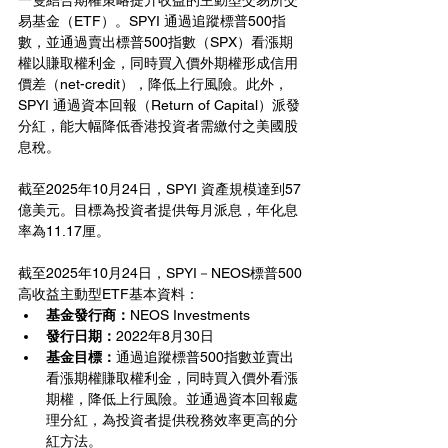
一隻結合期權策略提升收益的主動型交易所交
易基金（ETF）。SPYI 通過追蹤標普500指
數，並通過賣出標普500指數（SPX）看漲期
權以賺取權利金，同時買入價外期權形成信用
價差（net-credit），降低上行風險。此外，
SPYI 通過資本回報（Return of Capital）派發
分紅，能大幅降低香港投資者需繳付之美國股
息稅。
截至2025年10月24日，SPYI 資產規模達到57
億美元。目標為投資者提供每月派息，年化息
率為11.17厘。
截至2025年10月24日，
SPYI
－
NEOS標普500
高收益主動型ETF
基本資料：
基金發行商：
NEOS Investments
發行日期：
2022年8月30日
基金目標：
通過追蹤標普500
指數並賣出
看漲期權賺取權利金，同時買入價外看漲
期權，降低上行風險。並通過資本回報處
理分紅，為投資者提供稅務效率更高的分
紅方法。