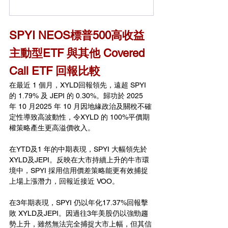
SPYI NEOS標普500高收益
主動型ETF 
與其他 Covered 
Call ETF 回報比較
在最近 1 個月，XYLD回報領先，遠超 SPYI 
的 1.79% 及 JEPI 的 0.30%。歸功於 2025 
年 10 月2025 年 10 月因地緣政治及關稅不確
定性導致高波動性，令XYLD 的 100%平價期
權策略產生更高溢價收入。
在YTD及1 年的中期表現，SPYI 大幅領先於
XYLD及JEPI。反映在大市持續上升的牛市環
境中，SPYI 採用信用價差策略能更有效捕捉
上場上漲潛力，回報近接近 VOO。
在3年期表現，SPYI 仍以年化17.37%回報擊
敗 XYLD及JEPI。因過往3年美股仍以強勁趨
勢上升，雖然無法完全捕捉大市上幅，但其信