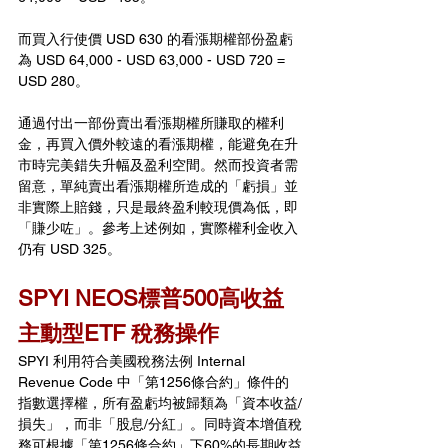
而買入行使價 USD 630 的看漲期權部份盈虧
為 USD 64,000 - USD 63,000 - USD 720 = 
USD 280。
通過付出一部份賣出看漲期權所賺取的權利
金，再買入價外較遠的看漲期權，能避免在升
市時完美錯失升幅及盈利空間。然而投資者需
留意，單純賣出看漲期權所造成的「虧損」並
非實際上賠錢，只是最終盈利較現價為低，即
「賺少咗」。參考上述例如，實際權利金收入
仍有 USD 325。
SPYI NEOS標普500高收益
主動型ETF 稅務操作
SPYI 利用符合美國稅務法例 Internal 
Revenue Code 中「第1256條合約」條件的
指數選擇權，所有盈虧均被歸類為「資本收益/
損失」，而非「股息/分紅」。同時資本增值稅
務可根據「第1256條合約」下60%的長期收益