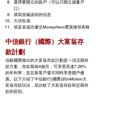
選擇要開立的賬戶（可以只開立儲蓄戶
口）
填寫並確認你的信息
大功告成
填妥並成功遞交MoneyHero獎賞換領表格
中信銀行（國際）大富翁存
款計劃
信銀國際推出的大富翁存款計劃是一項活期存
款方案，存款期為4個月，可享受高達7.28%
的年利率，並且新客戶還可同時享受開戶優
惠。以下介紹了中信銀行(國際)的inMotion大
富翁存款玩法，並比較了大富翁存款和定期存
款的區別。