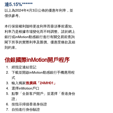
達5.15%******
以上為2024年4月3日公佈的優惠年利率，並
僅供參考。
本行保留權利隨時更改利率而毋須事前通知。
利率乃是根據市場變化而不時調整。請於網上
銀行或inMotion動感銀行進行有關交易前查詢
閣下所享的實際利率及匯價。優惠受條款及細
則約束。
信銀國際inMotion開戶程序
經指定連結登記
下載並開啟inMotion動感銀行手機應用程
式
輸入獨家
推廣碼「
24MH01
」
選擇inMotion戶口
點擊「全新客戶開戶」並選擇「香港身份
證」
按指示掃描香港身份證
自拍進行身份驗證