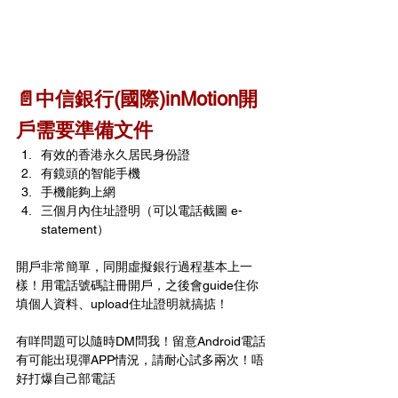
📄中信銀行(國際)inMotion開
戶需要準備文件
有效的香港永久居民身份證
有鏡頭的智能手機
手機能夠上網
三個月內住址證明（可以電話截圖 e-
statement）
開戶非常簡單，同開虛擬銀行過程基本上一
樣！用電話號碼註冊開戶，之後會guide住你
填個人資料、upload住址證明就搞掂！
有咩問題可以隨時DM問我！留意Android電話
有可能出現彈APP情況，請耐心試多兩次！唔
好打爆自己部電話