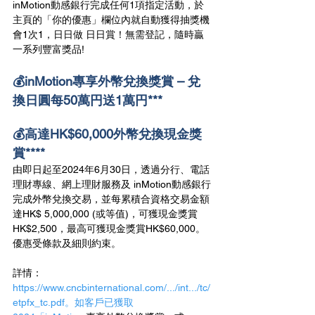
inMotion動感銀行完成任何1項指定活動，於
主頁的「你的優惠」欄位內就自動獲得抽獎機
會1次1，日日做 日日賞！無需登記，隨時贏
一系列豐富獎品!
💰inMotion專享外幣兌換獎賞 – 兌
換日圓每50萬円送1萬円***
💰高達HK$60,000外幣兌換現金獎
賞****
由即日起至2024年6月30日，透過分行、電話
理財專線、網上理財服務及 inMotion動感銀行
完成外幣兌換交易，並每累積合資格交易金額
達HK$ 5,000,000 (或等值)，可獲現金獎賞
HK$2,500，最高可獲現金獎賞HK$60,000。
優惠受條款及細則約束。
詳情：
https://www.cncbinternational.com/.../int.../tc/
etpfx_tc.pdf。如客戶已獲取