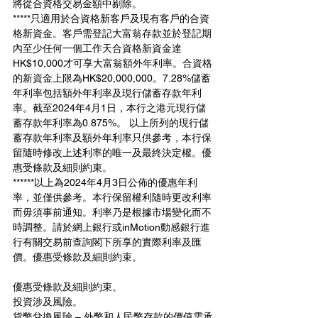
將從合資格交易金額中剔除。
*****只適用於合資格新客戶及現有客戶的合資
格新資金。客戶需登記大富翁存款並於登記期
內至少任何一個工作天合資格新資金達
HK$10,000才可享大富翁額外年利率。合資格
的新資金上限為HK$20,000,000。7.28%儲蓄
年利率包括額外年利率及現行儲蓄存款年利
率。截至2024年4月1日，本行之港元現行儲
蓄存款年利率為0.875%。 以上所列的現行儲
蓄存款年利率及額外年利率只供參考，本行保
留隨時修改上述利率的唯一及最終決定權。優
惠受條款及細則約束。
******以上為2024年4月3日公佈的優惠年利
率，並僅供參考。本行保留權利隨時更改利率
而毋須事前通知。利率乃是根據市場變化而不
時調整。請於網上銀行或inMotion動感銀行進
行有關交易前查詢閣下所享的實際利率及匯
價。優惠受條款及細則約束。
優惠受條款及細則約束。
投資涉及風險。
貨幣兌換風險 – 外幣和人民幣存款的價值需承