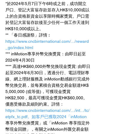
*於2024年5月7日下午6時或之前，成功開立
戶口、登記大富翁存款並存入HK$10,000或以
上的合資格新資金以享限時獨家獎賞。戶口需
於登記大富翁存款後至少任何一個工作天達到
HK$10,000或以上。
** 「春日感謝祭」詳情︰
https://www.cncbinternational.com/.../reward
_go/index.html
*** inMotion專享外幣兌換獎賞：由即日起至
2024年4月30日
**** 高達HK$60,000外幣兌換現金獎賞: 由即日
起至2024年6月30日，透過分行、電話理財專
線、網上理財服務及 inMotion動感銀行完成外
幣兌換交易，並每累積合資格交易金額達HK$ 
5,000,000 (或等值)，可獲現金獎賞
HK$2,500，最高可獲現金獎賞HK$60,000。
優惠受條款及細則約束。詳情：
https://www.cncbinternational.com/.../int.../tc/
etpfx_tc.pdf。如客戶已獲取2024「inMotion
專享外幣兌換獎賞」或「inMotion 專享指定外
幣現金回贈」，有關之inMotion外匯交易金額