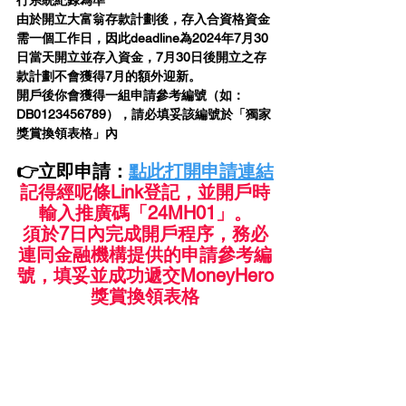
由於開立大富翁存款計劃後，存入合資格資金
需一個工作日，因此deadline為2024年7月30
日當天開立並存入資金，7月30日後開立之存
款計劃不會獲得7月的額外迎新。
開戶後你會獲得一組申請參考編號（如：
DB0123456789），請必填妥該編號於「獨家
獎賞換領表格」內
👉立即申請：
點此打開申請連結
記得經呢條Link登記，並開戶時
輸入推廣碼「24MH01」。
須於7日內完成開戶程序，務必
連同金融機構提供的申請參考編
號，填妥並成功遞交MoneyHero
獎賞換領表格