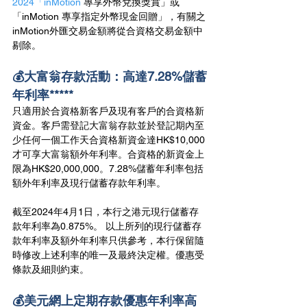
2024「inMotion
 專享外幣兌換獎賞」或
「inMotion 專享指定外幣現金回贈」，有關之
inMotion外匯交易金額將從合資格交易金額中
剔除。
💰大富翁存款活動：高達7.28%儲蓄
年利率*****
只適用於合資格新客戶及現有客戶的合資格新
資金。客戶需登記大富翁存款並於登記期內至
少任何一個工作天合資格新資金達HK$10,000
才可享大富翁額外年利率。合資格的新資金上
限為HK$20,000,000。7.28%儲蓄年利率包括
額外年利率及現行儲蓄存款年利率。
截至2024年4月1日，本行之港元現行儲蓄存
款年利率為0.875%。 以上所列的現行儲蓄存
款年利率及額外年利率只供參考，本行保留隨
時修改上述利率的唯一及最終決定權。優惠受
條款及細則約束。
💰美元網上定期存款優惠年利率高