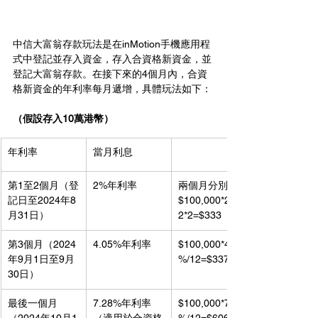
中信大富翁存款玩法是在inMotion手機應用程
式中登記並存入資金，存入合資格新資金，並
登記大富翁存款。在接下來的4個月內，合資
格新資金的年利率每月遞增，具體玩法如下：
（假設存入10萬港幣）
年利率
當月利息
第1至2個月（登
2%年利率
兩個月分別
記日至2024年8
$100,000*2%/1
月31日）
2*2=$333
第3個月（2024
4.05%年利率
$100,000*4.05
年9月1日至9月
%/12=$
337.5
30日）
最後一個月
7.28%年利率
$100,000*7.28