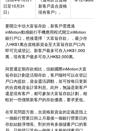
（2024年10月1
（適用於合資格
%/12=$606.67
日至10月31
新客戶及合資格
日）
現有客戶）。
要開立中信大富翁存款，新客戶需透過
inMotion動感銀行手機應用程式開立inMotion
銀行戶口，然後選擇「大富翁存款」，最少存
入HK$1萬合資格新資金至大富翁存款戶口內
即可完成登記。新客戶最多可存入HK$1,000
萬，現有客戶最多可存入HK$2,000萬。
與普通定期存款相比，信銀國際inMotion大富
翁存款計劃是活期存款，客戶隨時可以在登記
戶口內提款，資金靈活調動，並可按每日更新
的合資格資金計算利息。此外，無論是新客戶
還是現有客戶，都可參加大富翁存款計劃，相
較於一些僅限新客戶的存款優惠，要求更低。
在常見問題方面，合資格新資金的定義是指上
一個銀行營業日與上月最後一個銀行營業日的
存款結餘淨增長。對於持有多個儲蓄戶口的客
戶，只能登記其中一個個人名義的儲蓄戶口，