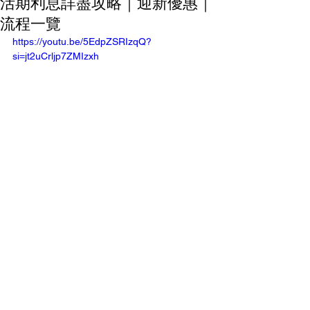
活期利息詳盡攻略｜迎新優惠｜
流程一覽
https://youtu.be/5EdpZSRIzqQ?
si=jt2uCrljp7ZMIzxh