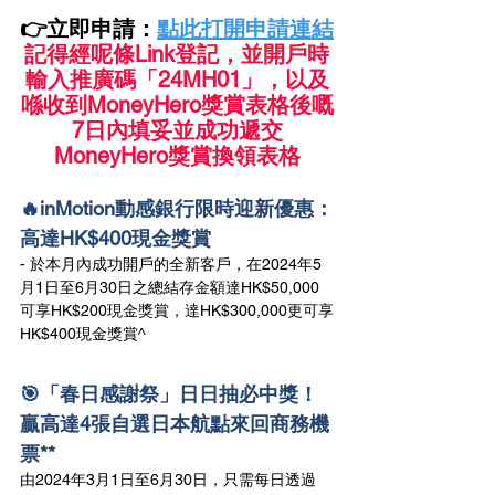
👉立即申請：
點此打開申請連結
記得經呢條Link登記，並開戶時
輸入推廣碼「24MH01」，以及
喺收到MoneyHero獎賞表格後嘅
7日內填妥並成功遞交
MoneyHero獎賞換領表格
🔥inMotion動感銀行限時迎新優惠：
高達HK$400現金獎賞
- 於本月內成功開戶的全新客戶，在2024年5
月1日至6月30日之總結存金額達HK$50,000
可享HK$200現金獎賞，達HK$300,000更可享
HK$400現金獎賞^
🎯「春日感謝祭」日日抽必中獎！
贏高達4張自選日本航點來回商務機
票**
由2024年3月1日至6月30日，只需每日透過