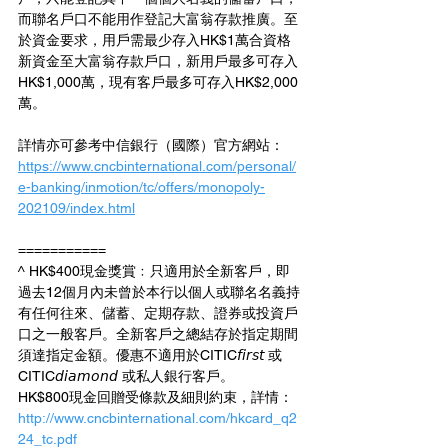
而聯名戶口不能用作登記大富翁存款推廣。至
於資金要求，用戶需最少存入HK$1萬合資格
新資金至大富翁存款戶口，新用戶最多可存入
HK$1,000萬，現有客戶最多可存入HK$2,000
萬。
詳情亦可參考中信銀行（國際）官方網站：
https://www.cncbinternational.com/personal/
e-banking/inmotion/tc/offers/monopoly-
202109/index.html
===========
^ HK$400現金獎賞﹕只適用於全新客戶，即
過去12個月內未曾於本行以個人或聯名名義持
有任何往來、儲蓄、定期存款、證券或投資戶
口之一般客戶。全新客戶之總結存於指定期間
須達指定金額。優惠不適用於CITIC𝘧𝘪𝘳𝘴𝘵 或
CITIC𝘥𝘪𝘢𝘮𝘰𝘯𝘥 或私人銀行客戶。
HK$800現金回贈受條款及細則約束，詳情：
http://www.cncbinternational.com/hkcard_q2
24_tc.pdf