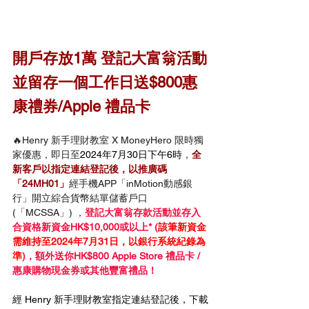
開戶存放1萬 登記大富翁活動
並留存一個工作日送$800惠
康禮券/Apple 禮品卡
🔥Henry 新手理財教室 X MoneyHero 限時獨
家優惠，即日至
2024年7月30日下午6時
，
全
新客戶以指定連結登記後，以
推廣碼
「24MH01」
經手機APP「inMotion動感銀
行」開立綜合貨幣結單儲蓄戶口
(「MCSSA」) ，
登記大富翁存款活動並存入
合資格新資金HK$10,000或以上* (
該筆新資金
需維持至2024年7月31日，以銀行系統紀錄為
準
)，額外送你HK$800 Apple Store 禮品卡 / 
惠康購物現金券或其他豐富禮品！
經 Henry 新手理財教室指定連結登記後，下載