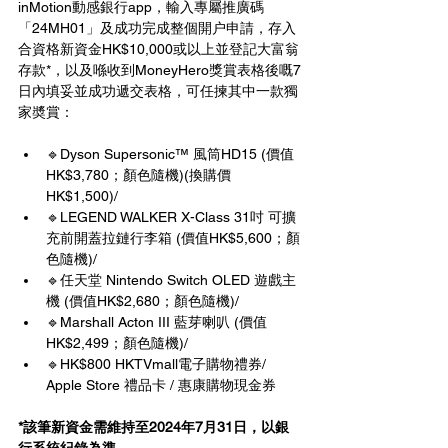
inMotion動感銀行app，輸入專屬推廣碼
「24MH01」及成功完成整個開户申請，存入
合資格新資金HK$10,000或以上並登記大富翁
存款*，以及喺收到MoneyHero獎賞表格後嘅7
日內填妥並成功遞交表格，可任揀其中一款獨
家奬賞：
🔹Dyson Supersonic™ 風筒HD15 (價值
HK$3,780；顏色隨機)(換購價
HK$1,500)/
🔹LEGEND WALKER X-Class 31吋 可擴
充前開蓋拉鏈行李箱 (價值HK$5,600；顏
色隨機)/
🔹任天堂 Nintendo Switch OLED 遊戲主
機 (價值HK$2,680；顏色隨機)/
🔹Marshall Acton III 藍芽喇叭 (價值 
HK$2,499；顏色隨機)/
🔹HK$800 HKTVmall電子購物禮券/ 
Apple Store 禮品卡 / 惠康購物現金券
*該筆新資金需維持至2024年7月31日，以銀
行系統紀錄為準