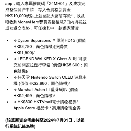
app，輸入專屬推廣碼「24MH01」及成功完
成整個開户申請，存入合資格新資金
HK$10,000或以上並登記大富翁存款*，以及
喺收到MoneyHero獎賞表格後嘅7日內填妥並
成功遞交表格，可任揀其中一款獨家奬賞：
🔹Dyson Supersonic™ 風筒HD15 (價值
HK$3,780；顏色隨機)(換購價
HK$1,500)/
🔹LEGEND WALKER X-Class 31吋 可擴
充前開蓋拉鏈行李箱 (價值HK$5,600；顏
色隨機)/
🔹任天堂 Nintendo Switch OLED 遊戲主
機 (價值HK$2,680；顏色隨機)/
🔹Marshall Acton III 藍芽喇叭 (價值 
HK$2,499；顏色隨機)/
🔹HK$800 HKTVmall電子購物禮券/ 
Apple Store 禮品卡 / 惠康購物現金券
(
該筆新資金需維持至2024年7月31日，以銀
行系統紀錄為準
)