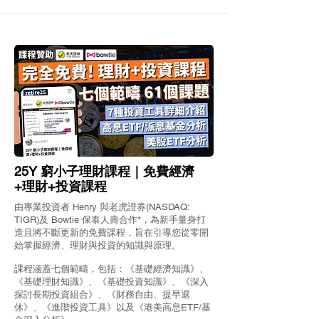
【StashAway評價】真倉
【深度分析及比
實測「熊金寶」4.44厘美
34年歷史被喻為
國短債詳細分析比較
幣基金 滙豐環
StashAway介紹、背景、
收益及持倉
25Y 窮小子理財課程｜免費經濟
收費
+理財+投資課程
由專業投資者 Henry 與老虎證券(NASDAQ:
TIGR)及 Bowtie 保泰人壽合作*，為新手量身打
造且將不斷更新的免費課程，旨在引導您從零開
始掌握經濟、理財與投資的知識與原理。
課程涵蓋七個範疇，包括：《基礎經濟知識》、
《基礎理財知識》、《基礎投資知識》、《深入
探討長期投資組合》、《財務自由、提早退
休》、《進階投資工具》以及《港美高息ETF/基