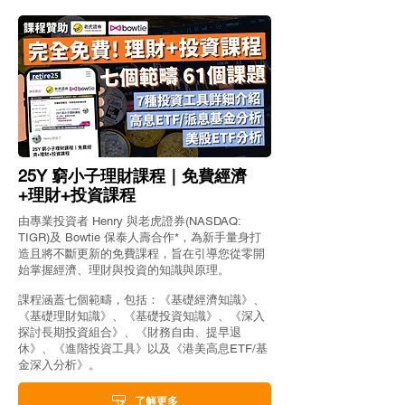
【點解買美股】認識美股
錢滾錢─甚麼是
市場及三大指數，為什麼
為何它是財務自
要投資美國股票市場？
一環？
25Y 窮小子理財課程｜免費經濟
+理財+投資課程
由專業投資者 Henry 與老虎證券(NASDAQ:
TIGR)及 Bowtie 保泰人壽合作*，為新手量身打
造且將不斷更新的免費課程，旨在引導您從零開
始掌握經濟、理財與投資的知識與原理。
課程涵蓋七個範疇，包括：《基礎經濟知識》、
《基礎理財知識》、《基礎投資知識》、《深入
探討長期投資組合》、《財務自由、提早退
休》、《進階投資工具》以及《港美高息ETF/基
金深入分析》。
了解更多