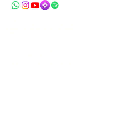
retire25 理財知識普及平台（以下簡稱「本平台」）所提供有關香港及
美國交易所買賣基金（ETF）、共同基金、單位信託及其他投資產品
（以下統稱「基金產品」）的全部資訊（以下統稱「本資訊」），包括
但不限於從基金公司、發行商、產品提供者或其他官方網站提取、彙
編、轉載或顯示的資料、數據、圖表、表現、費用、持倉、風險披露、
文件摘錄等，僅供一般參考及資訊用途。
本資訊不構成且不得被視為任何形式的投資意見、投資建議、推薦、招
攬、要約或邀請買賣任何證券、基金產品或其他金融工具。本平台並非
持牌投資顧問、基金分銷商或證券交易商，亦未獲得香港證券及期貨事
務監察委員會（「證監會」）、美國證券交易委員會（「SEC」）或其
他任何司法管轄區監管機構的認可或批准以提供投資建議。
本平台雖然盡力從基金公司官方網站或其他公開可靠來源提取及更新資
訊，但不保證本資訊的準確性、完整性、時效性、可靠性或適用性。本
資訊可能因提取、彙編、格式轉換、系統延誤或其他技術原因而出現錯
誤、遺漏、偏差或過時。所有資訊以基金發行商、產品提供者或相關監
管機構於其官方網站或文件所刊載的最新版本為準。
使用者必須自行直接到相關基金產品的官方網站、招股說明書
（Prospectus）、基金契約、產品資料概要（Key Facts Statement /
Factsheet）、最新定期報告、公告及其他官方文件進行查閱及核實，
並充分了解該基金產品的所有風險（包括但不限於市場風險、流動性風
險、匯率風險、信貸風險、衍生工具風險、地緣政治風險及政治風險
等）。
過往表現並非未來表現的指標。基金產品的價值可升可跌，投資涉及風