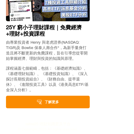
25Y 窮小子理財課程｜免費經濟
+理財+投資課程
由專業投資者 Henry 與老虎證券(NASDAQ:
TIGR)及 Bowtie 保泰人壽合作*，為新手量身打
造且將不斷更新的免費課程，旨在引導您從零開
始掌握經濟、理財與投資的知識與原理。
課程涵蓋七個範疇，包括：《基礎經濟知識》、
《基礎理財知識》、《基礎投資知識》、《深入
探討長期投資組合》、《財務自由、提早退
休》、《進階投資工具》以及《港美高息ETF/基
金深入分析》。
了解更多
retire25 理財知識普及平台
© Copyright 2025 All rights reserved.