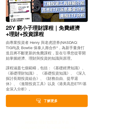
25Y 窮小子理財課程｜免費經濟
+理財+投資課程
由專業投資者 Henry 與老虎證券(NASDAQ:
TIGR)及 Bowtie 保泰人壽合作*，為新手量身打
造且將不斷更新的免費課程，旨在引導您從零開
始掌握經濟、理財與投資的知識與原理。
課程涵蓋七個範疇，包括：《基礎經濟知識》、
《基礎理財知識》、《基礎投資知識》、《深入
探討長期投資組合》、《財務自由、提早退
休》、《進階投資工具》以及《港美高息ETF/基
金深入分析》。
了解更多
retire25 理財知識普及平台
© Copyright 2025 All rights reserved.