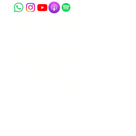
retire25 理財知識普及平台（以下簡稱「本平台」）所提供有關香港及
美國交易所買賣基金（ETF）、共同基金、單位信託及其他投資產品
（以下統稱「基金產品」）的全部資訊（以下統稱「本資訊」），包括
但不限於從基金公司、發行商、產品提供者或其他官方網站提取、彙
編、轉載或顯示的資料、數據、圖表、表現、費用、持倉、風險披露、
文件摘錄等，僅供一般參考及資訊用途。
本資訊不構成且不得被視為任何形式的投資意見、投資建議、推薦、招
攬、要約或邀請買賣任何證券、基金產品或其他金融工具。本平台並非
持牌投資顧問、基金分銷商或證券交易商，亦未獲得香港證券及期貨事
務監察委員會（「證監會」）、美國證券交易委員會（「SEC」）或其
他任何司法管轄區監管機構的認可或批准以提供投資建議。
本平台雖然盡力從基金公司官方網站或其他公開可靠來源提取及更新資
訊，但不保證本資訊的準確性、完整性、時效性、可靠性或適用性。本
資訊可能因提取、彙編、格式轉換、系統延誤或其他技術原因而出現錯
誤、遺漏、偏差或過時。所有資訊以基金發行商、產品提供者或相關監
管機構於其官方網站或文件所刊載的最新版本為準。
使用者必須自行直接到相關基金產品的官方網站、招股說明書
（Prospectus）、基金契約、產品資料概要（Key Facts Statement /
Factsheet）、最新定期報告、公告及其他官方文件進行查閱及核實，
並充分了解該基金產品的所有風險（包括但不限於市場風險、流動性風
險、匯率風險、信貸風險、衍生工具風險、地緣政治風險及政治風險
等）。