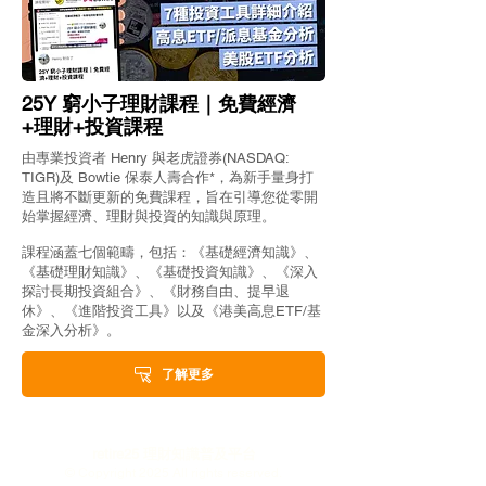
25Y 窮小子理財課程｜免費經濟
+理財+投資課程
由專業投資者 Henry 與老虎證券(NASDAQ:
TIGR)及 Bowtie 保泰人壽合作*，為新手量身打
造且將不斷更新的免費課程，旨在引導您從零開
始掌握經濟、理財與投資的知識與原理。
課程涵蓋七個範疇，包括：《基礎經濟知識》、
《基礎理財知識》、《基礎投資知識》、《深入
探討長期投資組合》、《財務自由、提早退
休》、《進階投資工具》以及《港美高息ETF/基
金深入分析》。
了解更多
retire25 理財知識普及平台
© Copyright 2025 All rights reserved.