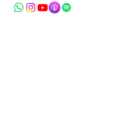
retire25 理財知識普及平台（以下簡稱「本平台」）所提供有關香港及
美國交易所買賣基金（ETF）、共同基金、單位信託及其他投資產品
（以下統稱「基金產品」）的全部資訊（以下統稱「本資訊」），包括
但不限於從基金公司、發行商、產品提供者或其他官方網站提取、彙
編、轉載或顯示的資料、數據、圖表、表現、費用、持倉、風險披露、
文件摘錄等，僅供一般參考及資訊用途。
本資訊不構成且不得被視為任何形式的投資意見、投資建議、推薦、招
攬、要約或邀請買賣任何證券、基金產品或其他金融工具。本平台並非
持牌投資顧問、基金分銷商或證券交易商，亦未獲得香港證券及期貨事
務監察委員會（「證監會」）、美國證券交易委員會（「SEC」）或其
他任何司法管轄區監管機構的認可或批准以提供投資建議。
本平台雖然盡力從基金公司官方網站或其他公開可靠來源提取及更新資
訊，但不保證本資訊的準確性、完整性、時效性、可靠性或適用性。本
資訊可能因提取、彙編、格式轉換、系統延誤或其他技術原因而出現錯
誤、遺漏、偏差或過時。所有資訊以基金發行商、產品提供者或相關監
管機構於其官方網站或文件所刊載的最新版本為準。
使用者必須自行直接到相關基金產品的官方網站、招股說明書
（Prospectus）、基金契約、產品資料概要（Key Facts Statement /
Factsheet）、最新定期報告、公告及其他官方文件進行查閱及核實，
並充分了解該基金產品的所有風險（包括但不限於市場風險、流動性風
險、匯率風險、信貸風險、衍生工具風險、地緣政治風險及政治風險
等）。