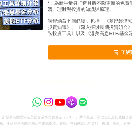
*，為新手量身打造且將不斷更新的免費
濟、理財與投資的知識與原理。
課程涵蓋七個範疇，包括：《基礎經濟
投資知識》、《深入探討長期投資組合
階投資工具》以及《港美高息ETF/基金
了解
retire25 理財知識普及平台
© Copyright 2025 All rights reserved.
本平台」）所提供有關香港及美國交易所買賣基金（ETF）、共同基金、單位信託及其他投
商、產品提供者或其他官方網站提取、彙編、轉載或顯示的資料、數據、圖表、表現