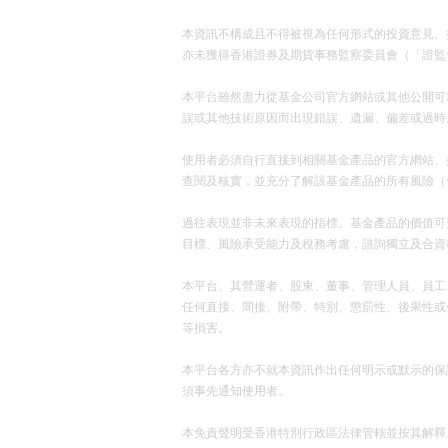
本資訊不構成且不得被視為任何形式的投資意見、
亦未獲得香港證券及期貨事務監察委員會（「證監
本平台雖然盡力從基金公司官方網站或其他公開可
誤或其他技術原因而出現錯誤、遺漏、偏差或過時
使用者必須自行直接到相關基金產品的官方網站、招股說明書（
查閱及核實，並充分了解該基金產品的所有風險（
過往表現並非未來表現的指標。基金產品的價值可
目標、風險承受能力及稅務考慮，諮詢獨立及合資
本平台、其營運者、股東、董事、管理人員、員工
任何直接、間接、附帶、特別、懲罰性、後果性或
等損害。
本平台各方亦不就本資訊作出任何明示或默示的保
須事先通知使用者。
本免責聲明受香港特別行政區法律管轄並按其解釋