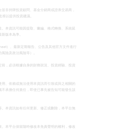
台並非持牌投資顧問、基金分銷商或證券交易商，
批准以提供投資建議。
性。本資訊可能因提取、彙編、格式轉換、系統延
最新版本為準。
actsheet）、最新定期報告、公告及其他官方文件進行
治風險及政治風險等）。
定前，必須根據自身的財務狀況、投資經驗、投資
使用、依賴或無法使用本資訊而引致或與之相關的
概不承擔任何責任，即使已事先被告知可能發生該
等。本資訊如有任何更新、修正或刪除，本平台無
束。本平台保留隨時修改本免責聲明的權利，修改