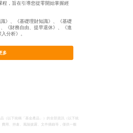
課程，旨在引導您從零開始掌握經
知識》、《基礎理財知識》、《基礎
》、《財務自由、提早退休》、《進
深入分析》。
更多
資產品（以下統稱「基金產品」）的全部資訊（以下統
、費用、持倉、風險披露、文件摘錄等，僅供一般