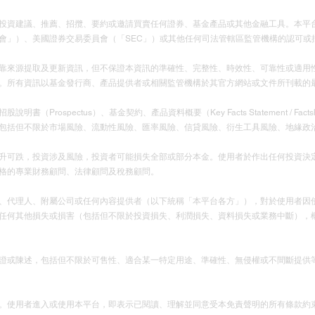
投資建議、推薦、招攬、要約或邀請買賣任何證券、基金產品或其他金融工具。本平
會」）、美國證券交易委員會（「SEC」）或其他任何司法管轄區監管機構的認可或
靠來源提取及更新資訊，但不保證本資訊的準確性、完整性、時效性、可靠性或適用
。所有資訊以基金發行商、產品提供者或相關監管機構於其官方網站或文件所刊載的
Prospectus）、基金契約、產品資料概要（Key Facts Statement / F
包括但不限於市場風險、流動性風險、匯率風險、信貸風險、衍生工具風險、地緣政
升可跌，投資涉及風險，投資者可能損失全部或部分本金。使用者於作出任何投資決
格的專業財務顧問、法律顧問及稅務顧問。
、代理人、附屬公司或任何內容提供者（以下統稱「本平台各方」），對於使用者因
任何其他損失或損害（包括但不限於投資損失、利潤損失、資料損失或業務中斷），
證或陳述，包括但不限於可售性、適合某一特定用途、準確性、無侵權或不間斷提供
。使用者進入或使用本平台，即表示已閱讀、理解並同意受本免責聲明的所有條款約