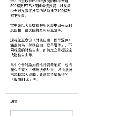
合》涵蓋股神巴菲特推薦的標準普爾
500指數ETF及美國國債投資，以及廣
受全球投資者推祟的納斯達克100指數
ETF投資。
當中會以大量數據解析其歷史回報及利
息回報，最大回撤及相關風險等。
課程第五章節《財務自由，提早退休》
涵蓋何為「財務自由，提早退休」、不
同程度的財務自由、如何定立目標並達
成財務自由等。
當中亦會討論如何進行資產配置，包括
歷久不衰的「傳統股債64比」及由股神
巴菲特寫入遺囑，要求其遺孀執行的
「股債91比」等。
總覽