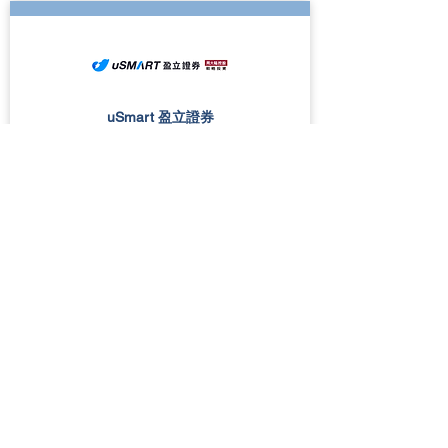
uSmart 盈立證券
低至0元
0元
$0
代收股息費
港美股佣金
基金認購費