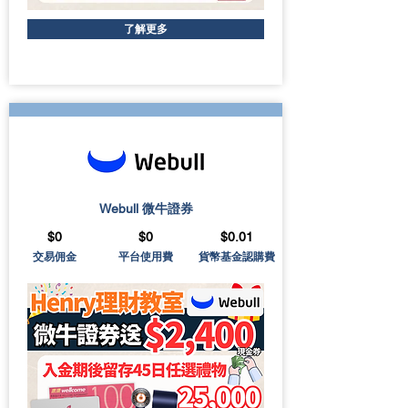
了解更多
Webull 微牛證券
$0
$0
$0.01
交易佣金
平台使用費
貨幣基金認購費