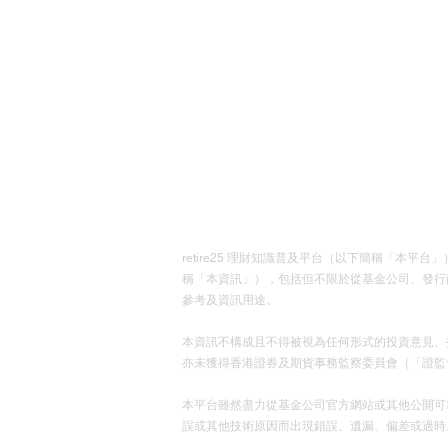
retire25 理財知識普及平台（以下簡稱「
稱「本資訊」），包括但不限於從基金公司、發行
參考及資訊用途。
本資訊不構成且不得被視為任何形式的投資意見、
亦未獲得香港證券及期貨事務監察委員會（「證監
本平台雖然盡力從基金公司官方網站或其他公開可
誤或其他技術原因而出現錯誤、遺漏、偏差或過時