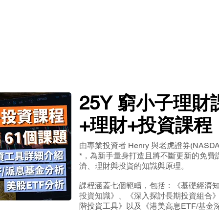
25Y 窮小子理
+理財+投資課程
由專業投資者 Henry 與老虎證券(NASDAQ
*，為新手量身打造且將不斷更新的免費
濟、理財與投資的知識與原理。
課程涵蓋七個範疇，包括：《基礎經濟
投資知識》、《深入探討長期投資組合
階投資工具》以及《港美高息ETF/基金