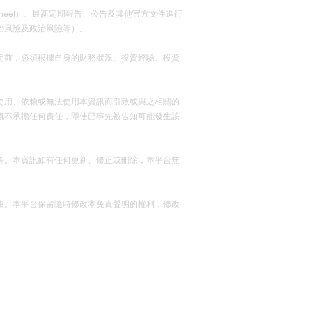
actsheet）、最新定期報告、公告及其他官方文件進行
治風險及政治風險等）。
定前，必須根據自身的財務狀況、投資經驗、投資
使用、依賴或無法使用本資訊而引致或與之相關的
概不承擔任何責任，即使已事先被告知可能發生該
等。本資訊如有任何更新、修正或刪除，本平台無
束。本平台保留隨時修改本免責聲明的權利，修改