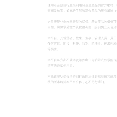
使用者必須自行直接到相關基金產品的官方網站、招股說明書（
查閱及核實，並充分了解該基金產品的所有風險（
過往表現並非未來表現的指標。基金產品的價值可
目標、風險承受能力及稅務考慮，諮詢獨立及合資
本平台、其營運者、股東、董事、管理人員、員工
任何直接、間接、附帶、特別、懲罰性、後果性或
等損害。
本平台各方亦不就本資訊作出任何明示或默示的保
須事先通知使用者。
本免責聲明受香港特別行政區法律管轄並按其解釋
後的版本將於本平台公佈，恕不另行通知。