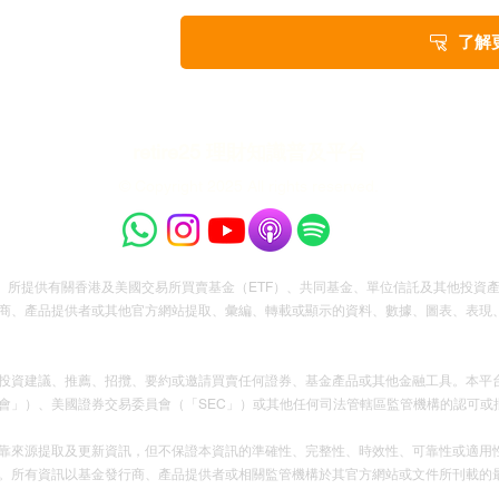
了解
retire25 理財知識普及平台
© Copyright 2025 All rights reserved.
本平台」）所提供有關香港及美國交易所買賣基金（ETF）、共同基金、單位信託及其他投
商、產品提供者或其他官方網站提取、彙編、轉載或顯示的資料、數據、圖表、表現
投資建議、推薦、招攬、要約或邀請買賣任何證券、基金產品或其他金融工具。本平
會」）、美國證券交易委員會（「SEC」）或其他任何司法管轄區監管機構的認可或
靠來源提取及更新資訊，但不保證本資訊的準確性、完整性、時效性、可靠性或適用
。所有資訊以基金發行商、產品提供者或相關監管機構於其官方網站或文件所刊載的