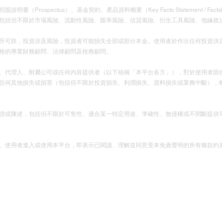
Prospectus）、基金契約、產品資料概要（Key Facts Statement / F
包括但不限於市場風險、流動性風險、匯率風險、信貸風險、衍生工具風險、地緣政
升可跌，投資涉及風險，投資者可能損失全部或部分本金。使用者於作出任何投資決
格的專業財務顧問、法律顧問及稅務顧問。
、代理人、附屬公司或任何內容提供者（以下統稱「本平台各方」），對於使用者因
任何其他損失或損害（包括但不限於投資損失、利潤損失、資料損失或業務中斷），
證或陳述，包括但不限於可售性、適合某一特定用途、準確性、無侵權或不間斷提供
。使用者進入或使用本平台，即表示已閱讀、理解並同意受本免責聲明的所有條款約