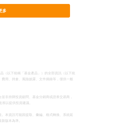
更多
資產品（以下統稱「基金產品」）的全部資訊（以下統
、費用、持倉、風險披露、文件摘錄等，僅供一般
台並非持牌投資顧問、基金分銷商或證券交易商，
批准以提供投資建議。
性。本資訊可能因提取、彙編、格式轉換、系統延
最新版本為準。