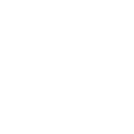
（以下統稱「基金產品」）的全部資訊（以下統稱「本資訊」），包括
但不限於從基金公司、發行商、產品提供者或其他官方網站提取、彙
編、轉載或顯示的資料、數據、圖表、表現、費用、持倉、風險披露、
文件摘錄等，僅供一般參考及資訊用途。
本資訊不構成且不得被視為任何形式的投資意見、投資建議、推薦、招
攬、要約或邀請買賣任何證券、基金產品或其他金融工具。本平台並非
持牌投資顧問、基金分銷商或證券交易商，亦未獲得香港證券及期貨事
務監察委員會（「證監會」）、美國證券交易委員會（「SEC」）或其
他任何司法管轄區監管機構的認可或批准以提供投資建議。
本平台雖然盡力從基金公司官方網站或其他公開可靠來源提取及更新資
訊，但不保證本資訊的準確性、完整性、時效性、可靠性或適用性。本
資訊可能因提取、彙編、格式轉換、系統延誤或其他技術原因而出現錯
誤、遺漏、偏差或過時。所有資訊以基金發行商、產品提供者或相關監
管機構於其官方網站或文件所刊載的最新版本為準。
使用者必須自行直接到相關基金產品的官方網站、招股說明書
（Prospectus）、基金契約、產品資料概要（Key Facts Statement /
Factsheet）、最新定期報告、公告及其他官方文件進行查閱及核實，
並充分了解該基金產品的所有風險（包括但不限於市場風險、流動性風
險、匯率風險、信貸風險、衍生工具風險、地緣政治風險及政治風險
等）。
過往表現並非未來表現的指標。基金產品的價值可升可跌，投資涉及風
險，投資者可能損失全部或部分本金。使用者於作出任何投資決定前，
必須根據自身的財務狀況、投資經驗、投資目標、風險承受能力及稅務
考慮，諮詢獨立及合資格的專業財務顧問、法律顧問及稅務顧問。
本平台、其營運者、股東、董事、管理人員、員工、代理人、附屬公司