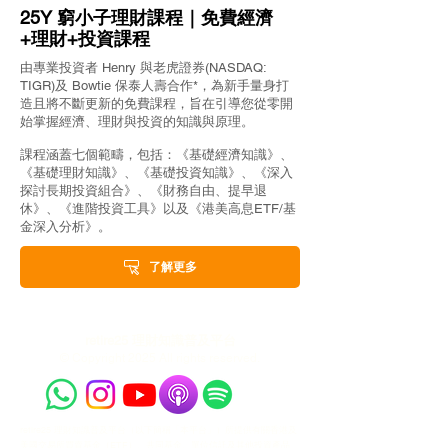
25Y 窮小子理財課程｜免費經濟
+理財+投資課程
由專業投資者 Henry 與老虎證券(NASDAQ:
TIGR)及 Bowtie 保泰人壽合作*，為新手量身打
造且將不斷更新的免費課程，旨在引導您從零開
始掌握經濟、理財與投資的知識與原理。
課程涵蓋七個範疇，包括：《基礎經濟知識》、
《基礎理財知識》、《基礎投資知識》、《深入
探討長期投資組合》、《財務自由、提早退
休》、《進階投資工具》以及《港美高息ETF/基
金深入分析》。
了解更多
retire25 理財知識普及平台
© Copyright 2025 All rights reserved.
retire25 理財知識普及平台（以下簡稱「本平台」）所提供有關香港及
美國交易所買賣基金（ETF）、共同基金、單位信託及其他投資產品