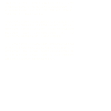
（以下統稱「基金產品」）的全部資訊（以下統稱「本資訊」），包括
但不限於從基金公司、發行商、產品提供者或其他官方網站提取、彙
編、轉載或顯示的資料、數據、圖表、表現、費用、持倉、風險披露、
文件摘錄等，僅供一般參考及資訊用途。
本資訊不構成且不得被視為任何形式的投資意見、投資建議、推薦、招
攬、要約或邀請買賣任何證券、基金產品或其他金融工具。本平台並非
持牌投資顧問、基金分銷商或證券交易商，亦未獲得香港證券及期貨事
務監察委員會（「證監會」）、美國證券交易委員會（「SEC」）或其
他任何司法管轄區監管機構的認可或批准以提供投資建議。
本平台雖然盡力從基金公司官方網站或其他公開可靠來源提取及更新資
訊，但不保證本資訊的準確性、完整性、時效性、可靠性或適用性。本
資訊可能因提取、彙編、格式轉換、系統延誤或其他技術原因而出現錯
誤、遺漏、偏差或過時。所有資訊以基金發行商、產品提供者或相關監
管機構於其官方網站或文件所刊載的最新版本為準。
使用者必須自行直接到相關基金產品的官方網站、招股說明書
（Prospectus）、基金契約、產品資料概要（Key Facts Statement /
Factsheet）、最新定期報告、公告及其他官方文件進行查閱及核實，
並充分了解該基金產品的所有風險（包括但不限於市場風險、流動性風
險、匯率風險、信貸風險、衍生工具風險、地緣政治風險及政治風險
等）。
過往表現並非未來表現的指標。基金產品的價值可升可跌，投資涉及風
險，投資者可能損失全部或部分本金。使用者於作出任何投資決定前，
必須根據自身的財務狀況、投資經驗、投資目標、風險承受能力及稅務
考慮，諮詢獨立及合資格的專業財務顧問、法律顧問及稅務顧問。
本平台、其營運者、股東、董事、管理人員、員工、代理人、附屬公司