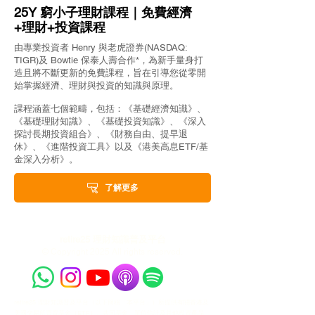
25Y 窮小子理財課程｜免費經濟
+理財+投資課程
由專業投資者 Henry 與老虎證券(NASDAQ:
TIGR)及 Bowtie 保泰人壽合作*，為新手量身打
造且將不斷更新的免費課程，旨在引導您從零開
始掌握經濟、理財與投資的知識與原理。
課程涵蓋七個範疇，包括：《基礎經濟知識》、
《基礎理財知識》、《基礎投資知識》、《深入
探討長期投資組合》、《財務自由、提早退
休》、《進階投資工具》以及《港美高息ETF/基
金深入分析》。
了解更多
retire25 理財知識普及平台
© Copyright 2025 All rights reserved.
retire25 理財知識普及平台（以下簡稱「本平台」）所提供有關香港及
美國交易所買賣基金（ETF）、共同基金、單位信託及其他投資產品