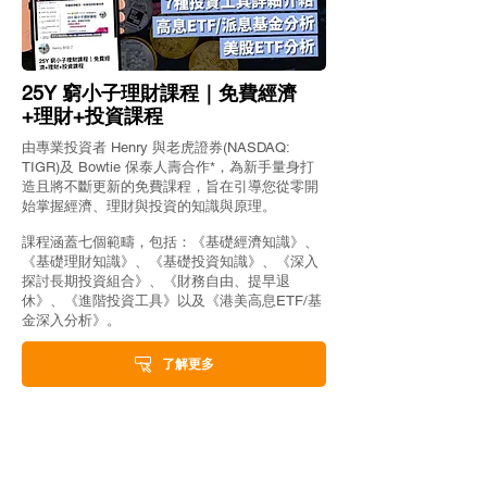
25Y 窮小子理財課程｜免費經濟
+理財+投資課程
由專業投資者 Henry 與老虎證券(NASDAQ:
TIGR)及 Bowtie 保泰人壽合作*，為新手量身打
造且將不斷更新的免費課程，旨在引導您從零開
始掌握經濟、理財與投資的知識與原理。
課程涵蓋七個範疇，包括：《基礎經濟知識》、
《基礎理財知識》、《基礎投資知識》、《深入
探討長期投資組合》、《財務自由、提早退
休》、《進階投資工具》以及《港美高息ETF/基
金深入分析》。
了解更多
retire25 理財知識普及平台
© Copyright 2025 All rights reserved.