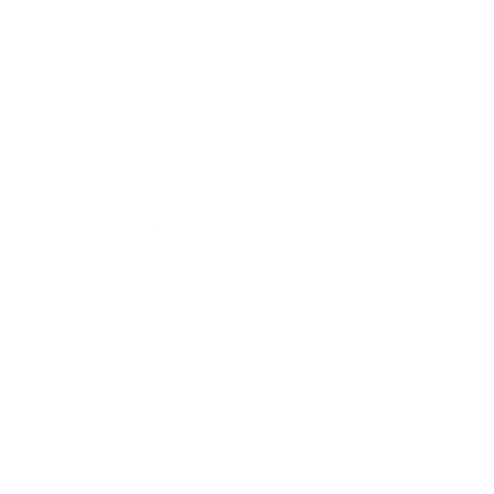
（以下統稱「基金產品」）的全部資訊（以下統稱「本資訊」），包括
但不限於從基金公司、發行商、產品提供者或其他官方網站提取、彙
編、轉載或顯示的資料、數據、圖表、表現、費用、持倉、風險披露、
文件摘錄等，僅供一般參考及資訊用途。
本資訊不構成且不得被視為任何形式的投資意見、投資建議、推薦、招
攬、要約或邀請買賣任何證券、基金產品或其他金融工具。本平台並非
持牌投資顧問、基金分銷商或證券交易商，亦未獲得香港證券及期貨事
務監察委員會（「證監會」）、美國證券交易委員會（「SEC」）或其
他任何司法管轄區監管機構的認可或批准以提供投資建議。
本平台雖然盡力從基金公司官方網站或其他公開可靠來源提取及更新資
訊，但不保證本資訊的準確性、完整性、時效性、可靠性或適用性。本
資訊可能因提取、彙編、格式轉換、系統延誤或其他技術原因而出現錯
誤、遺漏、偏差或過時。所有資訊以基金發行商、產品提供者或相關監
管機構於其官方網站或文件所刊載的最新版本為準。
使用者必須自行直接到相關基金產品的官方網站、招股說明書
（Prospectus）、基金契約、產品資料概要（Key Facts Statement /
Factsheet）、最新定期報告、公告及其他官方文件進行查閱及核實，
並充分了解該基金產品的所有風險（包括但不限於市場風險、流動性風
險、匯率風險、信貸風險、衍生工具風險、地緣政治風險及政治風險
等）。
過往表現並非未來表現的指標。基金產品的價值可升可跌，投資涉及風
險，投資者可能損失全部或部分本金。使用者於作出任何投資決定前，
必須根據自身的財務狀況、投資經驗、投資目標、風險承受能力及稅務
考慮，諮詢獨立及合資格的專業財務顧問、法律顧問及稅務顧問。
本平台、其營運者、股東、董事、管理人員、員工、代理人、附屬公司