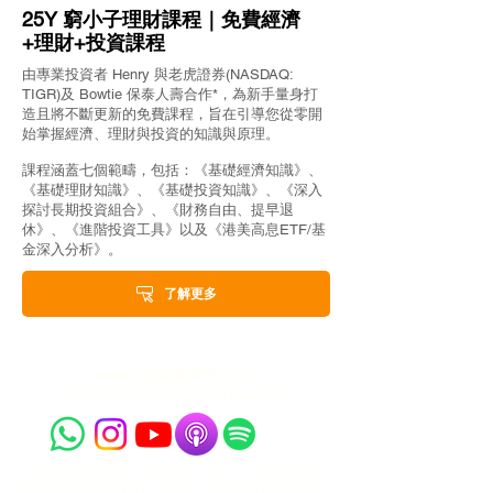
25Y 窮小子理財課程｜免費經濟
+理財+投資課程
由專業投資者 Henry 與老虎證券(NASDAQ:
TIGR)及 Bowtie 保泰人壽合作*，為新手量身打
造且將不斷更新的免費課程，旨在引導您從零開
始掌握經濟、理財與投資的知識與原理。
課程涵蓋七個範疇，包括：《基礎經濟知識》、
《基礎理財知識》、《基礎投資知識》、《深入
探討長期投資組合》、《財務自由、提早退
休》、《進階投資工具》以及《港美高息ETF/基
金深入分析》。
了解更多
retire25 理財知識普及平台
© Copyright 2025 All rights reserved.
retire25 理財知識普及平台（以下簡稱「本平台」）所提供有關香港及
美國交易所買賣基金（ETF）、共同基金、單位信託及其他投資產品